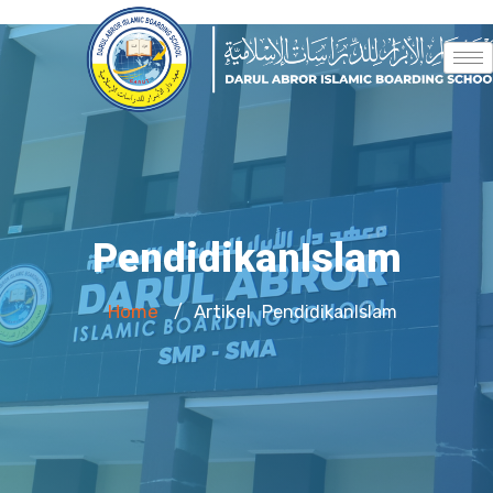
PendidikanIslam
Home
Artikel
/
PendidikanIslam