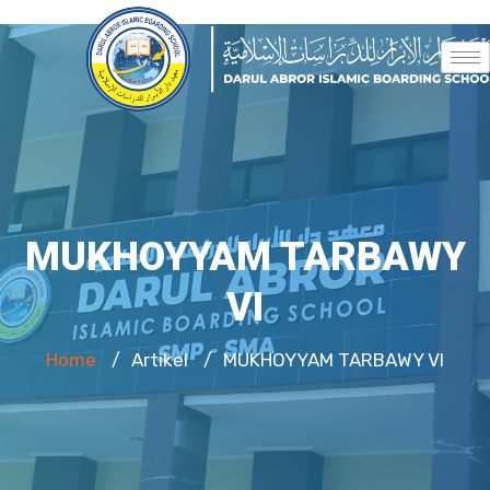
MUKHOYYAM TARBAWY
VI
Home
Artikel
MUKHOYYAM TARBAWY VI
/
/