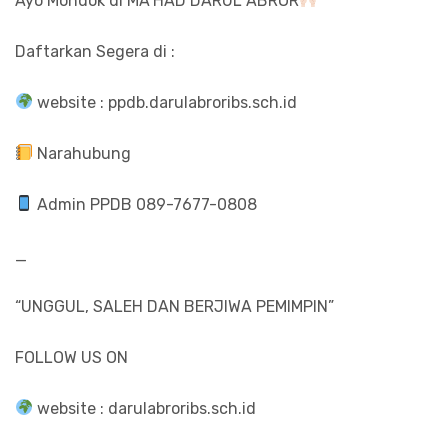
Ayo Mondok di MA’HAD DARUL ABROR
Daftarkan Segera di :
website : ppdb.darulabroribs.sch.id
Narahubung
Admin PPDB 089-7677-0808
_
“UNGGUL, SALEH DAN BERJIWA PEMIMPIN”
FOLLOW US ON
website : darulabroribs.sch.id