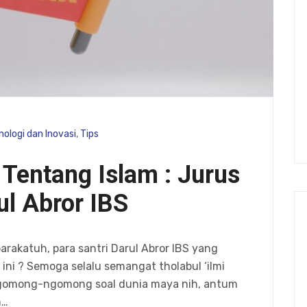
nologi dan Inovasi
,
Tips
Tentang Islam : Jurus
l Abror IBS
rakatuh, para santri Darul Abror IBS yang
 ini ? Semoga selalu semangat tholabul ‘ilmi
ngomong-ngomong soal dunia maya nih, antum
n…