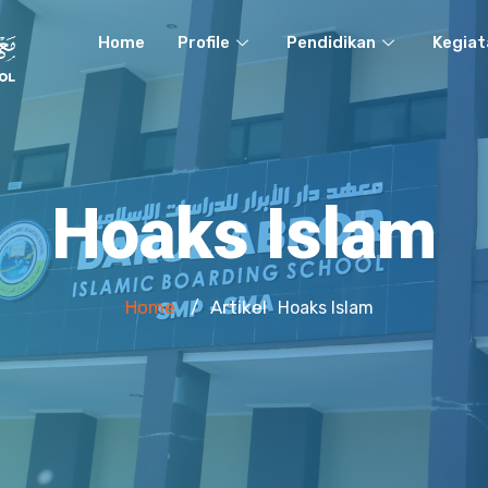
Home
Profile
Pendidikan
Kegiat
Hoaks Islam
Home
Artikel
/
Hoaks Islam