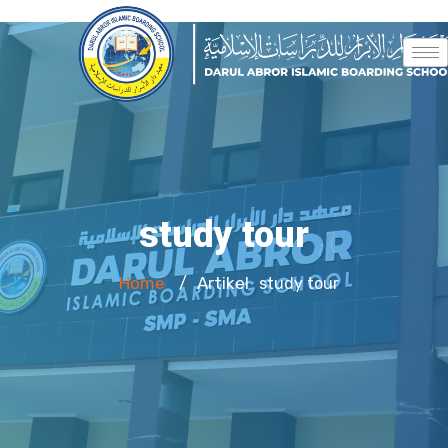
study tour
Home
Artikel
/
study tour