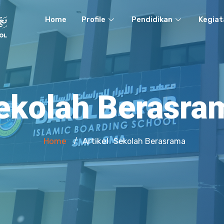
Home
Profile
Pendidikan
Kegiat
ekolah Berasra
Home
Artikel
/
Sekolah Berasrama