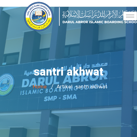
santri akhwat
Home
Artikel
/
santri akhwat