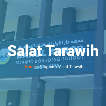
Salat Tarawih
Home
Agama
/
Salat Tarawih