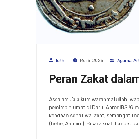
luthfi
Mei 5, 2025
Agama
,
Art
Peran Zakat dala
Assalamu’alaikum warahmatullahi waba
pemimpin umat di Darul Abror IBS !Gim
keadaan sehat wal’afiat, semangat tho
(hehe, Aamiin!). Bicara soal dompet d