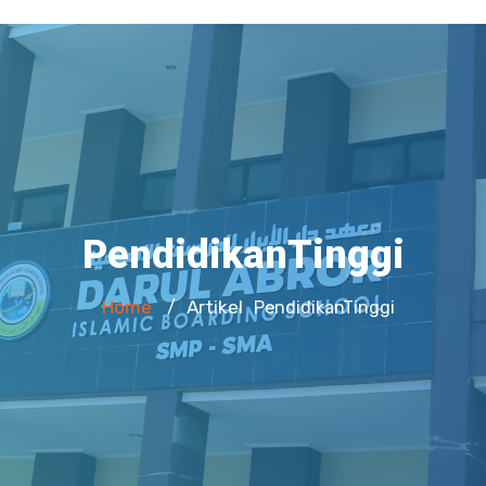
PendidikanTinggi
Home
Artikel
/
PendidikanTinggi