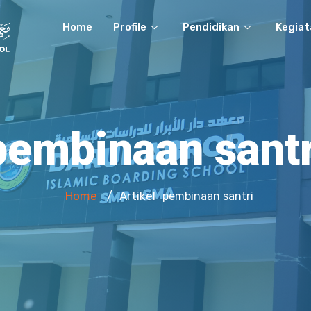
Home
Profile
Pendidikan
Kegiat
pembinaan santr
Home
Artikel
/
pembinaan santri