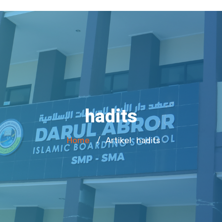
hadits
Home
Artikel
/
hadits