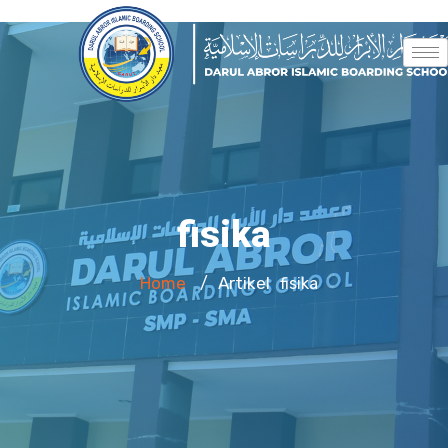
fisika
Home
Artikel
/
fisika