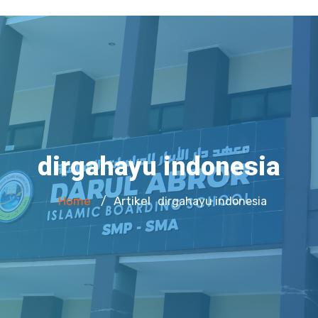
dirgahayu indonesia
Home
Artikel
/
dirgahayu indonesia