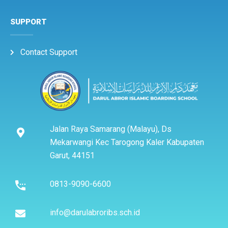
SUPPORT
Contact Support
Jalan Raya Samarang (Malayu), Ds
Mekarwangi Kec Tarogong Kaler Kabupaten
Garut, 44151
0813-9090-6600
info@darulabroribs.sch.id