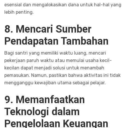
esensial dan mengalokasikan dana untuk hal-hal yang
lebih penting.
8. Mencari Sumber
Pendapatan Tambahan
Bagi santri yang memiliki waktu luang, mencari
pekerjaan paruh waktu atau memulai usaha kecil-
kecilan dapat menjadi solusi untuk menambah
pemasukan. Namun, pastikan bahwa aktivitas ini tidak
mengganggu kewajiban utama sebagai pelajar.
9. Memanfaatkan
Teknologi dalam
Pengelolaan Keuangan