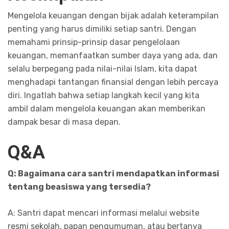
Mengelola keuangan dengan bijak adalah keterampilan
penting yang harus dimiliki setiap santri. Dengan
memahami prinsip-prinsip dasar pengelolaan
keuangan, memanfaatkan sumber daya yang ada, dan
selalu berpegang pada nilai-nilai Islam, kita dapat
menghadapi tantangan finansial dengan lebih percaya
diri. Ingatlah bahwa setiap langkah kecil yang kita
ambil dalam mengelola keuangan akan memberikan
dampak besar di masa depan.
Q&A
Q: Bagaimana cara santri mendapatkan informasi
tentang beasiswa yang tersedia?
A: Santri dapat mencari informasi melalui website
resmi sekolah, papan pengumuman, atau bertanya