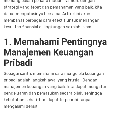
memang bukan perkara mudah. Namun, dengan
strategi yang tepat dan pemahaman yang baik, kita
dapat mengatasinya bersama. Artikel ini akan
membahas berbagai cara efektif untuk menangani
kesulitan finansial di lingkungan sekolah Islam.
1. Memahami Pentingnya
Manajemen Keuangan
Pribadi
Sebagai santri, memahami cara mengelola keuangan
pribadi adalah langkah awal yang krusial. Dengan
manajemen keuangan yang baik, kita dapat mengatur
pengeluaran dan pemasukan secara bijak, sehingga
kebutuhan sehari-hari dapat terpenuhi tanpa
mengalami defisit.