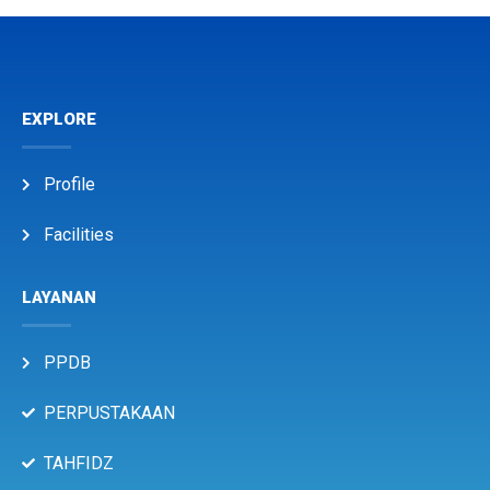
EXPLORE
Profile
Facilities
LAYANAN
PPDB
PERPUSTAKAAN
TAHFIDZ