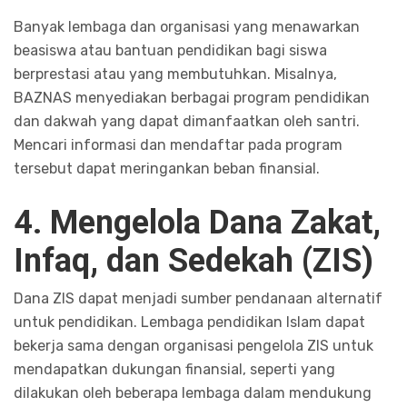
Banyak lembaga dan organisasi yang menawarkan
beasiswa atau bantuan pendidikan bagi siswa
berprestasi atau yang membutuhkan. Misalnya,
BAZNAS menyediakan berbagai program pendidikan
dan dakwah yang dapat dimanfaatkan oleh santri.
Mencari informasi dan mendaftar pada program
tersebut dapat meringankan beban finansial.
4. Mengelola Dana Zakat,
Infaq, dan Sedekah (ZIS)
Dana ZIS dapat menjadi sumber pendanaan alternatif
untuk pendidikan. Lembaga pendidikan Islam dapat
bekerja sama dengan organisasi pengelola ZIS untuk
mendapatkan dukungan finansial, seperti yang
dilakukan oleh beberapa lembaga dalam mendukung