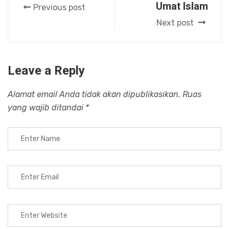
Umat Islam
Previous post
Next post
Leave a Reply
Alamat email Anda tidak akan dipublikasikan.
Ruas
yang wajib ditandai
*