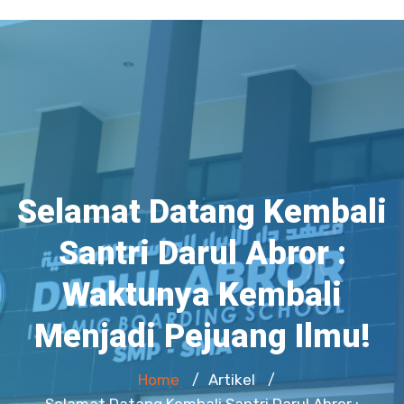
Selamat Datang Kembali
Santri Darul Abror :
Waktunya Kembali
Menjadi Pejuang Ilmu!
Home
Artikel
/
/
Selamat Datang Kembali Santri Darul Abror :