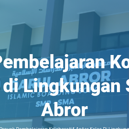
embelajaran Ko
 di Lingkungan 
Abror