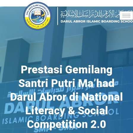
Prestasi Gemilang
Santri Putri Ma’had
Darul Abror di National
Literacy & Social
Competition 2.0