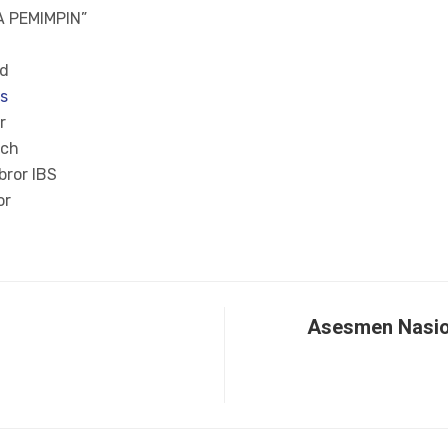
 PEMIMPIN”
id
bs
r
sch
bror IBS
or
Asesmen Nasio