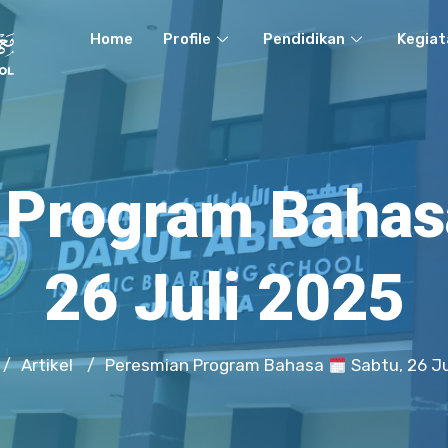
Home
Profile
Pendidikan
Kegiat
 Program Baha
26 Juli 2025
Artikel
Peresmian Program Bahasa
Sabtu, 26 Ju
/
/