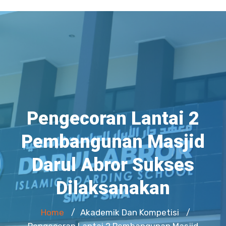
Pengecoran Lantai 2
Pembangunan Masjid
Darul Abror Sukses
Dilaksanakan
Home
Akademik Dan Kompetisi
/
/
Pengecoran Lantai 2 Pembangunan Masjid