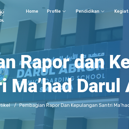
Home
Profile
Pendidikan
Kegiat
n Rapor dan K
ri Ma’had Darul 
tikel
Pembagian Rapor Dan Kepulangan Santri Ma’had
/