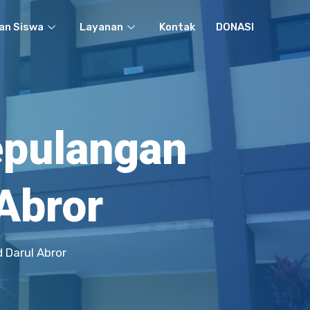
an Siswa
Layanan
Kontak
DONASI
epulangan
Abror
 Darul Abror