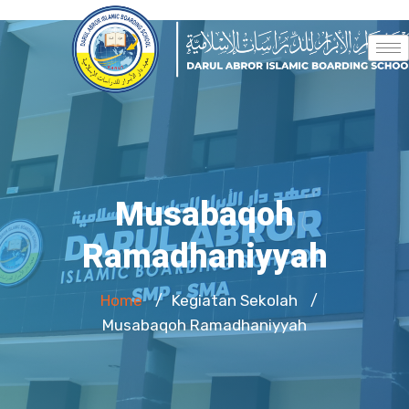
Musabaqoh
Ramadhaniyyah
Home
Kegiatan Sekolah
/
/
Musabaqoh Ramadhaniyyah