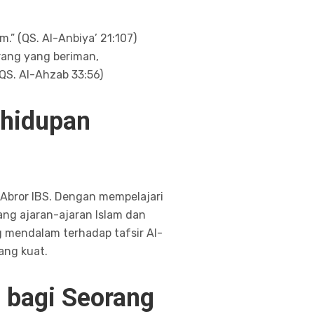
” (QS. Al-Anbiya’ 21:107)
rang yang beriman,
QS. Al-Ahzab 33:56)
ehidupan
 Abror IBS. Dengan mempelajari
ng ajaran-ajaran Islam dan
g mendalam terhadap tafsir Al-
ng kuat.
n bagi Seorang