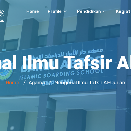
Home
Profile
Pendidikan
Kegiat
l Ilmu Tafsir A
Home
Agama
Mengenal Ilmu Tafsir Al-Qur’an
/
/