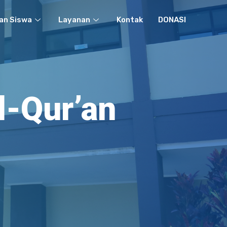
an Siswa
Layanan
Kontak
DONASI
l-Qur’an