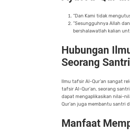
“Dan Kami tidak mengutus
“Sesungguhnya Allah dan 
bershalawatlah kalian un
Hubungan Ilmu
Seorang Santr
Ilmu tafsir Al-Qur’an sangat r
tafsir Al-Qur’an, seorang san
dapat mengaplikasikan nilai-n
Qur’an juga membantu santri
Manfaat Mempel