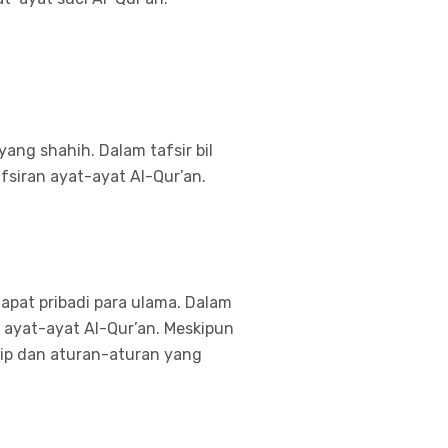
ang shahih. Dalam tafsir bil
iran ayat-ayat Al-Qur’an.
apat pribadi para ulama. Dalam
 ayat-ayat Al-Qur’an. Meskipun
sip dan aturan-aturan yang