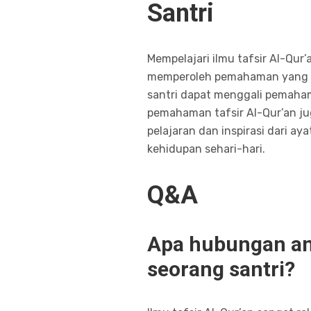
Santri
Mempelajari ilmu tafsir Al-Qur
memperoleh pemahaman yang le
santri dapat menggali pemahama
pemahaman tafsir Al-Qur’an j
pelajaran dan inspirasi dari ay
kehidupan sehari-hari.
Q&A
Apa hubungan ant
seorang santri?