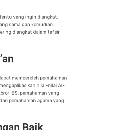
tentu yang ingin diangkat.
 yang sama dan kemudian
ing diangkat dalam tafsir
’an
ta dapat memperoleh pemahaman
engaplikasikan nilai-nilai Al-
 Abror IBS, pemahaman yang
n dan pemahaman agama yang
ngan Baik