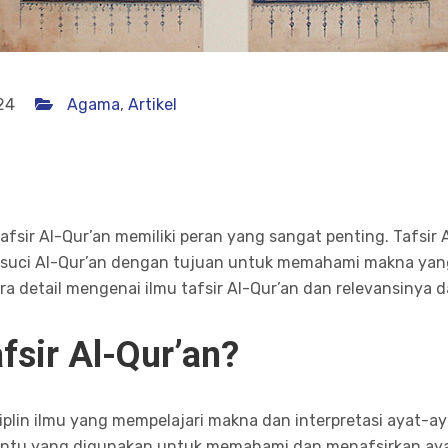
24
Agama
,
Artikel
fsir Al-Qur’an memiliki peran yang sangat penting. Tafsir 
suci Al-Qur’an dengan tujuan untuk memahami makna yan
ra detail mengenai ilmu tafsir Al-Qur’an dan relevansinya
afsir Al-Qur’an?
siplin ilmu yang mempelajari makna dan interpretasi ayat-aya
ntu yang digunakan untuk memahami dan menafsirkan ayat