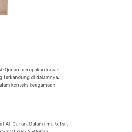
Al-Qur’an merupakan kajian
g terkandung di dalamnya.
 dalam konteks keagamaan.
t Al-Qur’an. Dalam ilmu tafsir,
-ayat suci Al-Qur’an.