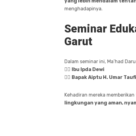
yang lebih mendalam tentan
menghadapinya.
Seminar Eduk
Garut
Dalam seminar ini, Ma’had Dar
👮‍♀️
Ibu Ipda Dewi
👮‍♂️
Bapak Aiptu H. Umar Taufi
Kehadiran mereka memberikan 
lingkungan yang aman, nya