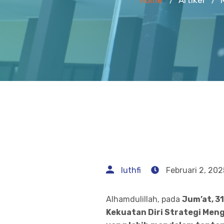
Home
Artikel
/
/
luthfi
Februari 2, 202
Alhamdulillah, pada
Jum’at, 3
Kekuatan Diri Strategi Meng