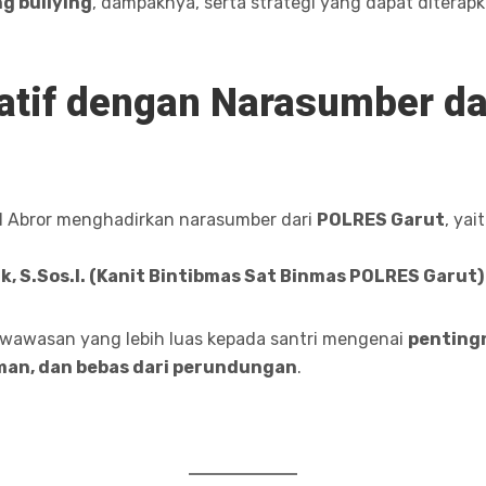
g bullying
, dampaknya, serta strategi yang dapat ditera
atif dengan Narasumber d
ul Abror menghadirkan narasumber dari
POLRES Garut
, yai
k, S.Sos.I. (Kanit Bintibmas Sat Binmas POLRES Garut)
wawasan yang lebih luas kepada santri mengenai
penting
man, dan bebas dari perundungan
.