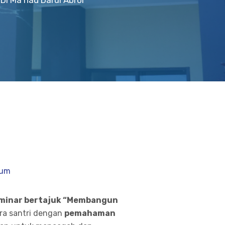
Di Ma’had Darul Abror
lum
minar bertajuk “Membangun
ara santri dengan
pemahaman