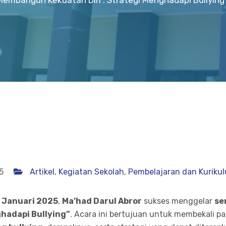
Membangun Kekuatan Diri : Strategi Menghadapi Bullying 
5
Artikel
,
Kegiatan Sekolah
,
Pembelajaran dan Kuriku
1 Januari 2025
,
Ma’had Darul Abror
sukses menggelar
se
hadapi Bullying”
. Acara ini bertujuan untuk membekali p