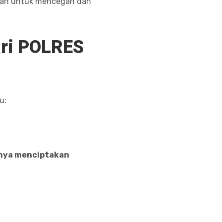
pkan untuk mencegah dan
ari POLRES
tu:
nya menciptakan