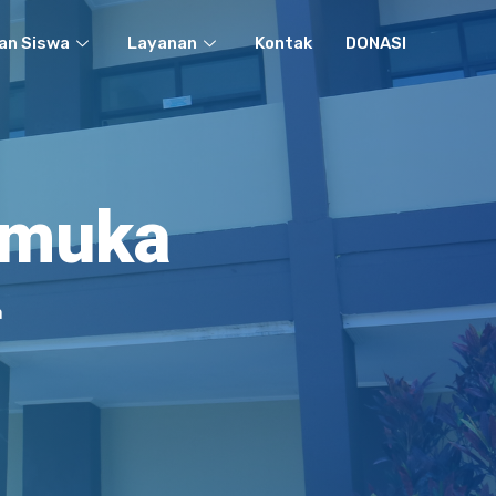
an Siswa
Layanan
Kontak
DONASI
amuka
a