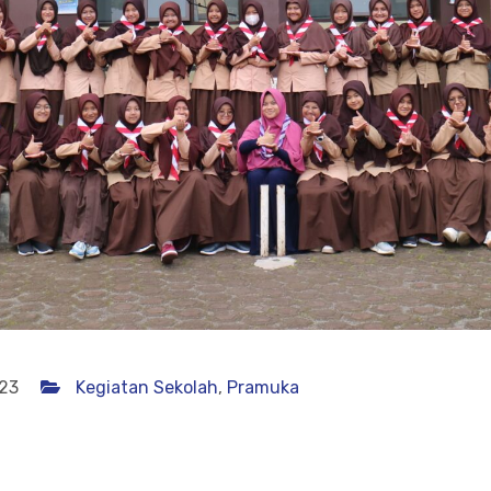
023
Kegiatan Sekolah
,
Pramuka