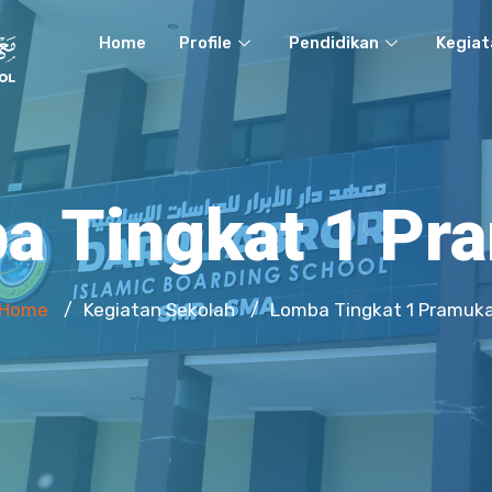
Home
Profile
Pendidikan
Kegiat
a Tingkat 1 Pr
Home
Kegiatan Sekolah
Lomba Tingkat 1 Pramuk
/
/