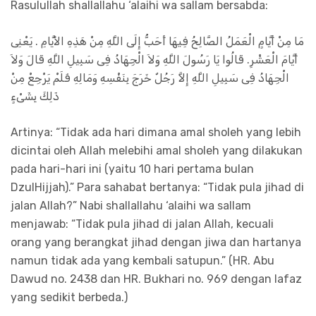
Rasulullah shallallahu ‘alaihi wa sallam bersabda:
مَا مِنْ أَيَّامٍ الْعَمَلُ الصَّالِحُ فِيهَا أَحَبُّ إِلَى اللَّهِ مِنْ هَذِهِ الأَيَّامِ . يَعْنِى
أَيَّامَ الْعَشْرِ. قَالُوا يَا رَسُولَ اللَّهِ وَلاَ الْجِهَادُ فِى سَبِيلِ اللَّهِ قَالَ وَلاَ
الْجِهَادُ فِى سَبِيلِ اللَّهِ إِلاَّ رَجُلٌ خَرَجَ بِنَفْسِهِ وَمَالِهِ فَلَمْ يَرْجِعْ مِنْ
ذَلِكَ بِشَىْءٍ
Artinya: “Tidak ada hari dimana amal sholeh yang lebih
dicintai oleh Allah melebihi amal sholeh yang dilakukan
pada hari-hari ini (yaitu 10 hari pertama bulan
DzulHijjah).” Para sahabat bertanya: “Tidak pula jihad di
jalan Allah?” Nabi shallallahu ‘alaihi wa sallam
menjawab: “Tidak pula jihad di jalan Allah, kecuali
orang yang berangkat jihad dengan jiwa dan hartanya
namun tidak ada yang kembali satupun.” (HR. Abu
Dawud no. 2438 dan HR. Bukhari no. 969 dengan lafaz
yang sedikit berbeda.)